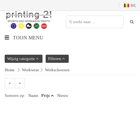
BE
TOON MENU
Wijzig categorie
Filteren
Home
Workwear
Werkschoenen
«
»
Sorteren op:
Naam
Prijs
Nieuw