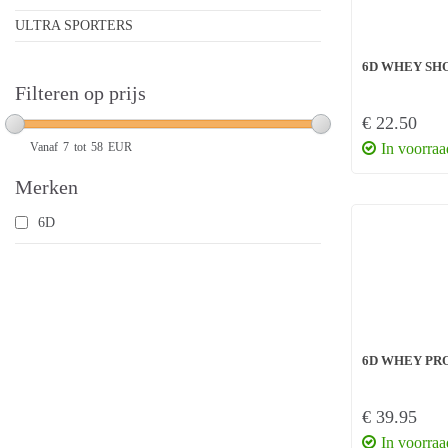
ULTRA SPORTERS
6D WHEY SHO
Filteren op prijs
€ 22.50
In voorraa
Vanaf
7
tot
58
EUR
Merken
6D
6D WHEY PRO
€ 39.95
In voorraa