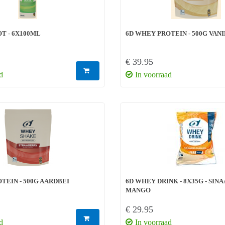
T - 6X100ML
6D WHEY PROTEIN - 500G VAN
€ 39.95
d
In voorraad
TEIN - 500G AARDBEI
6D WHEY DRINK - 8X35G - SIN
MANGO
€ 29.95
d
In voorraad