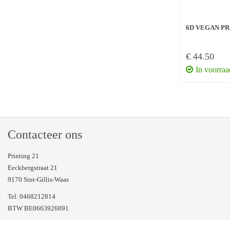
6D VEGAN PR
€ 44.50
In voorraa
Contacteer ons
Printing 21
Eeckbergstraat 21
9170 Sint-Gillis-Waas
Tel. 0468212814
BTW BE0663926891
© Printing 21 2026 - Webwinkel door
WinFakt! e-Commerce