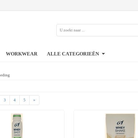
WORKWEAR
ALLE CATEGORIEËN
oeding
3
4
5
»