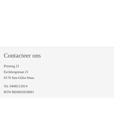
Contacteer ons
Printing 21
Eeckbergstraat 21
9170 Sint-Gillis-Waas
Tel. 0468212814
BTW BE0663926891
Veel gestelde vragen