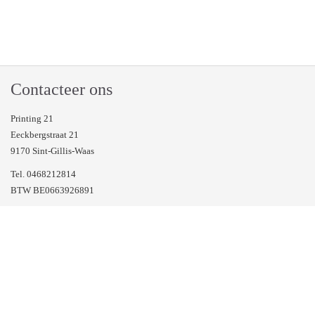
Contacteer ons
Printing 21
Eeckbergstraat 21
9170 Sint-Gillis-Waas
Tel. 0468212814
BTW BE0663926891
Veel gestelde vragen
Volg ons op