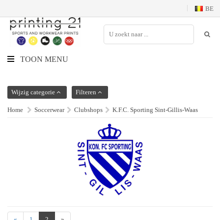
BE
TOON MENU
Wijzig categorie
Filteren
Home
Soccerwear
Clubshops
K.F.C. Sporting Sint-Gillis-Waas
«
1
2
»