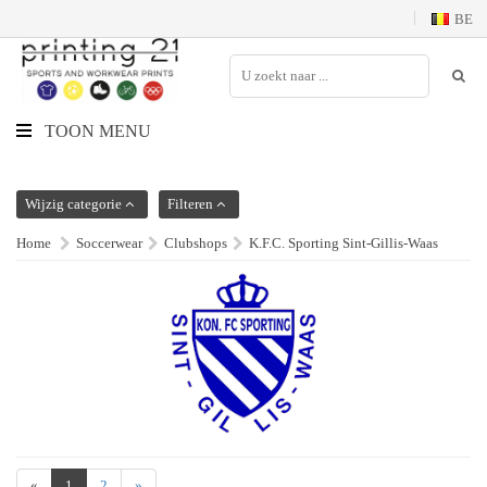
BE
TOON MENU
Wijzig categorie
Filteren
Home
Soccerwear
Clubshops
K.F.C. Sporting Sint-Gillis-Waas
«
1
2
»