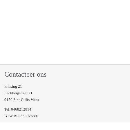
Contacteer ons
Printing 21
Eeckbergstraat 21
9170 Sint-Gillis-Waas
Tel. 0468212814
BTW BE0663926891
Veel gestelde vragen