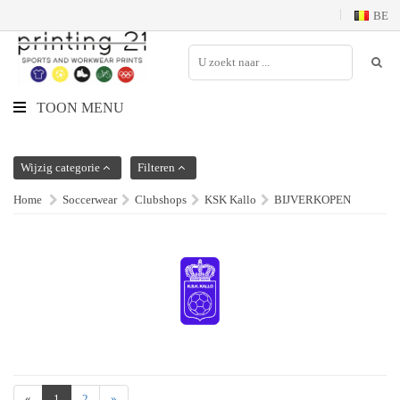
BE
TOON MENU
Wijzig categorie
Filteren
Home
Soccerwear
Clubshops
KSK Kallo
BIJVERKOPEN
«
1
2
»