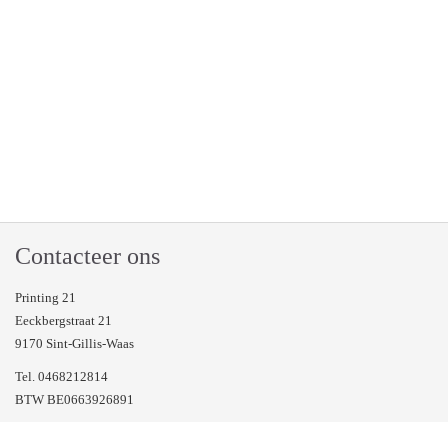
Contacteer ons
Printing 21
Eeckbergstraat 21
9170 Sint-Gillis-Waas
Tel. 0468212814
BTW BE0663926891
Veel gestelde vragen