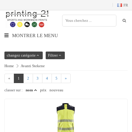
FR
MONTRER LE MENU
changez catégorie
Filtrer
Home
Avanti Stekene
«
1
2
3
4
5
»
classer sur :
nom
prix
nouveau