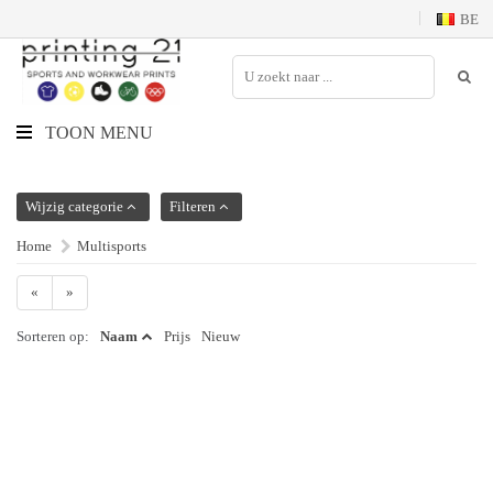
BE
TOON MENU
Wijzig categorie
Filteren
Home
Multisports
«
»
Sorteren op:
Naam
Prijs
Nieuw