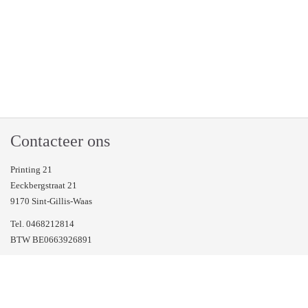
Contacteer ons
Printing 21
Eeckbergstraat 21
9170 Sint-Gillis-Waas
Tel. 0468212814
BTW BE0663926891
Veel gestelde vragen