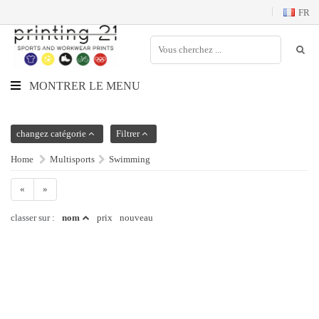
FR
MONTRER LE MENU
changez catégorie
Filtrer
Home
Multisports
Swimming
«
»
classer sur :
nom
prix
nouveau