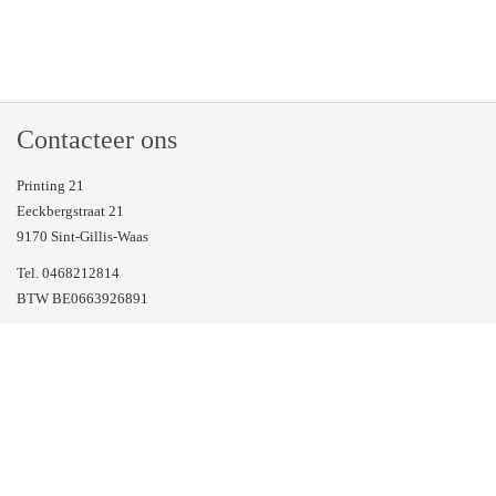
Contacteer ons
Printing 21
Eeckbergstraat 21
9170 Sint-Gillis-Waas
Tel. 0468212814
BTW BE0663926891
Veel gestelde vragen
Volg ons op