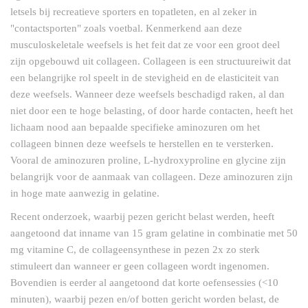
letsels bij recreatieve sporters en topatleten, en al zeker in
"contactsporten" zoals voetbal. Kenmerkend aan deze
musculoskeletale weefsels is het feit dat ze voor een groot deel
zijn opgebouwd uit collageen. Collageen is een structuureiwit dat
een belangrijke rol speelt in de stevigheid en de elasticiteit van
deze weefsels. Wanneer deze weefsels beschadigd raken, al dan
niet door een te hoge belasting, of door harde contacten, heeft het
lichaam nood aan bepaalde specifieke aminozuren om het
collageen binnen deze weefsels te herstellen en te versterken.
Vooral de aminozuren proline, L-hydroxyproline en glycine zijn
belangrijk voor de aanmaak van collageen. Deze aminozuren zijn
in hoge mate aanwezig in gelatine.
Recent onderzoek, waarbij pezen gericht belast werden, heeft
aangetoond dat inname van 15 gram gelatine in combinatie met 50
mg vitamine C, de collageensynthese in pezen 2x zo sterk
stimuleert dan wanneer er geen collageen wordt ingenomen.
Bovendien is eerder al aangetoond dat korte oefensessies (<10
minuten), waarbij pezen en/of botten gericht worden belast, de