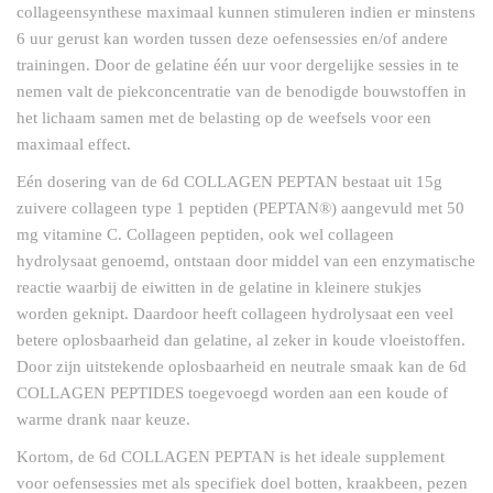
collageensynthese maximaal kunnen stimuleren indien er minstens
6 uur gerust kan worden tussen deze oefensessies en/of andere
trainingen. Door de gelatine één uur voor dergelijke sessies in te
nemen valt de piekconcentratie van de benodigde bouwstoffen in
het lichaam samen met de belasting op de weefsels voor een
maximaal effect.
Eén dosering van de 6d COLLAGEN PEPTAN bestaat uit 15g
zuivere collageen type 1 peptiden (PEPTAN®) aangevuld met 50
mg vitamine C. Collageen peptiden, ook wel collageen
hydrolysaat genoemd, ontstaan door middel van een enzymatische
reactie waarbij de eiwitten in de gelatine in kleinere stukjes
worden geknipt. Daardoor heeft collageen hydrolysaat een veel
betere oplosbaarheid dan gelatine, al zeker in koude vloeistoffen.
Door zijn uitstekende oplosbaarheid en neutrale smaak kan de 6d
COLLAGEN PEPTIDES toegevoegd worden aan een koude of
warme drank naar keuze.
Kortom, de 6d COLLAGEN PEPTAN is het ideale supplement
voor oefensessies met als specifiek doel botten, kraakbeen, pezen