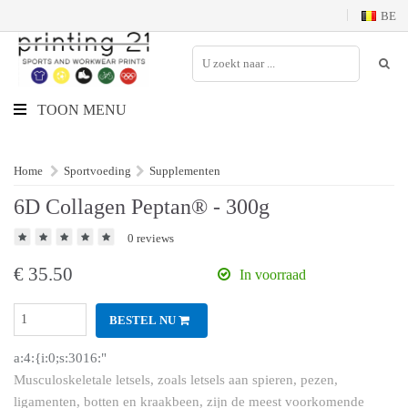
BE
TOON MENU
Home
Sportvoeding
Supplementen
6D Collagen Peptan® - 300g
0 reviews
€
35.50
In voorraad
BESTEL NU
a:4:{i:0;s:3016:"
Musculoskeletale letsels, zoals letsels aan spieren, pezen,
ligamenten, botten en kraakbeen, zijn de meest voorkomende