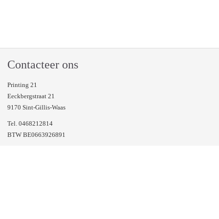
Contacteer ons
Printing 21
Eeckbergstraat 21
9170 Sint-Gillis-Waas
Tel. 0468212814
BTW BE0663926891
Veel gestelde vragen
Volg ons op