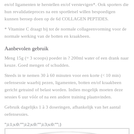
en/of ligamenten te herstellen en/of verstevigen*. Ook sporters die
hun revalidatieproces na een sportletsel willen bespoedigen
kunnen beroep doen op de 6d COLLAGEN PEPTIDES.
* Vitamine C draagt bij tot de normale collageenvorming voor de
normale werking van de botten en kraakbeen.
Aanbevolen gebruik
Meng 15g (= 3 scoops) poeder in ? 200ml water of een drank naar
keuze. Goed mengen of schudden.
Steeds in te nemen 30 à 60 minuten voor een korte (< 10 min)
oefensessie waarbij pezen, ligamenten, botten en/of kraakbeen
gericht getraind of belast worden. Indien mogelijk moeten deze
sessies 6 uur vóór of na een andere training plaatsvinden.
Gebruik dagelijks 1 à 3 doseringen, afhankelijk van het aantal
oefensessies.
";i:1;s:0:"";i:2;s:0:"";i:3;s:0:"";}