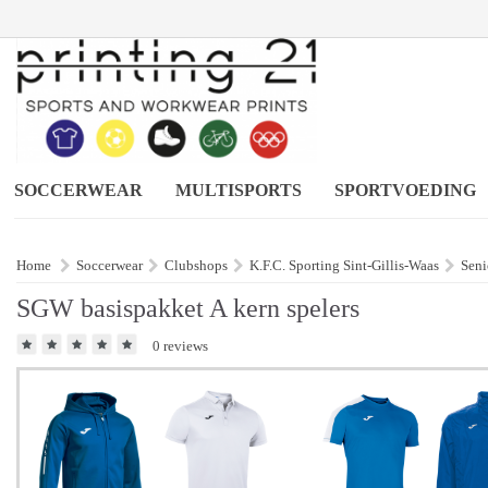
SOCCERWEAR
MULTISPORTS
SPORTVOEDING
Home
Soccerwear
Clubshops
K.F.C. Sporting Sint-Gillis-Waas
Seni
SGW basispakket A kern spelers
0 reviews