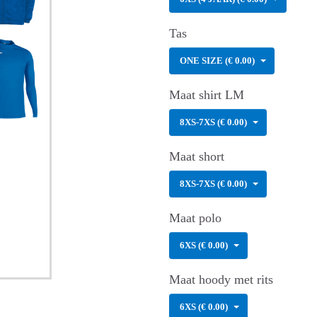
Tas
ONE SIZE (€ 0.00)
Maat shirt LM
8XS-7XS (€ 0.00)
Maat short
8XS-7XS (€ 0.00)
Maat polo
6XS (€ 0.00)
Maat hoody met rits
6XS (€ 0.00)