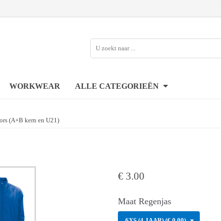
WORKWEAR
ALLE CATEGORIEËN
ors (A+B kern en U21)
€
3.00
Maat Regenjas
6XS (4 JAAR) (€ 0.00)