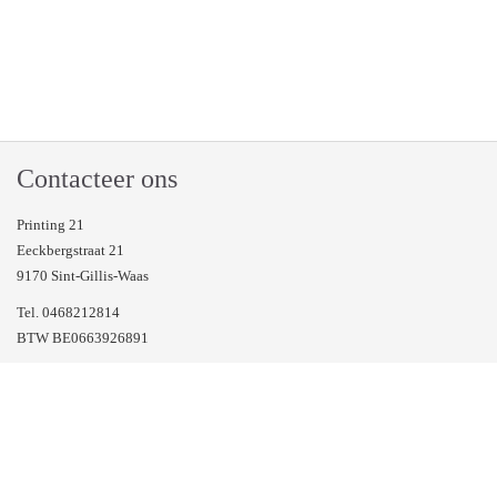
Contacteer ons
Printing 21
Eeckbergstraat 21
9170 Sint-Gillis-Waas
Tel. 0468212814
BTW BE0663926891
Veel gestelde vragen
Volg ons op