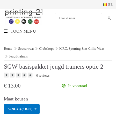
BE
TOON MENU
Home
Soccerwear
Clubshops
K.F.C. Sporting Sint-Gillis-Waas
Jeugdtrainers
SGW basispakket jeugd trainers optie 2
0 reviews
€
13.00
In voorraad
Maat kousen
S (28-33) (€ 0.00)