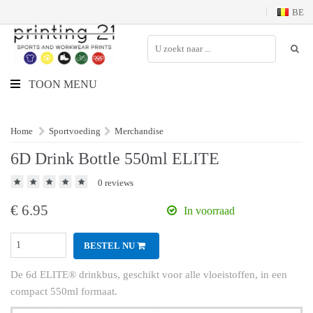
BE
TOON MENU
Home
Sportvoeding
Merchandise
6D Drink Bottle 550ml ELITE
0 reviews
€
6.95
In voorraad
BESTEL NU
De 6d ELITE® drinkbus, geschikt voor alle vloeistoffen, in een
compact 550ml formaat.