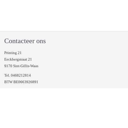
Contacteer ons
Printing 21
Eeckbergstraat 21
9170 Sint-Gillis-Waas
Tel. 0468212814
BTW BE0663926891
Veel gestelde vragen
Volg ons op