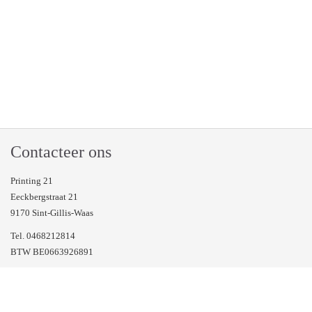
Contacteer ons
Printing 21
Eeckbergstraat 21
9170 Sint-Gillis-Waas
Tel. 0468212814
BTW BE0663926891
Veel gestelde vragen