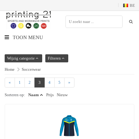
BE
TOON MENU
Wijzig categorie
Filteren
Home
Soccerwear
«
1
2
3
4
5
»
Sorteren op:
Naam
Prijs
Nieuw