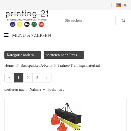
DE
MENU ANZEIGEN
Kategorie ändern
sortieren nach Preis
Home
Basispakket A-Kern
Trainer/Trainingsmateriaal
«
1
2
3
»
sortieren nach
Nahme
Preis
neu