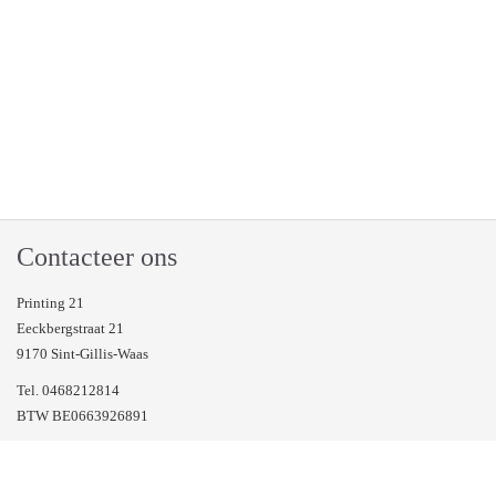
Contacteer ons
Printing 21
Eeckbergstraat 21
9170 Sint-Gillis-Waas
Tel. 0468212814
BTW BE0663926891
Veel gestelde vragen